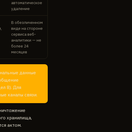
автоматическое
удаление
В обезличенном
,
виде на стороне
сервиса веб-
аналитики — не
более 24
месяцев
ональные данные
ообщение
л 8). Для
ые каналы связи.
Уничтожение
ого хранилища,
ся актом.