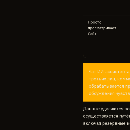
Просто
просматривает
Сайт
Чат ИИ-ассистента
третьих лиц, ком
обрабатывается пр
обсуждения чувств
Данные удаляются по
осуществляется путём
включая резервные к