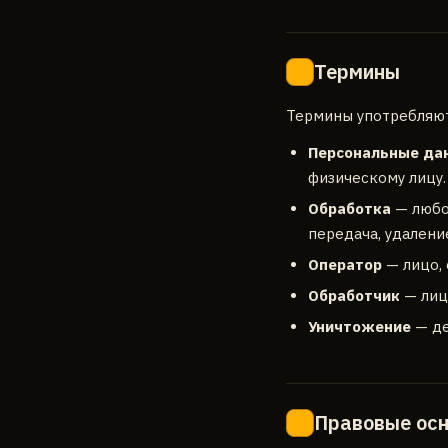
Термины
2
Термины употребляютс
Персональные да
физическому лицу.
Обработка
— любое
передача, удалени
Оператор
— лицо, 
Обработчик
— лиц
Уничтожение
— де
Правовые осн
3