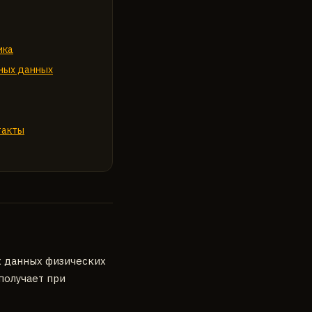
ика
ьных данных
такты
 данных физических
получает при