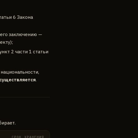
татьи 6 Закона
о его заключению —
екту);
нкт 2 части 1 статьи
 национальности,
осуществляется
.
бирает.
СРОК ХРАНЕНИЯ