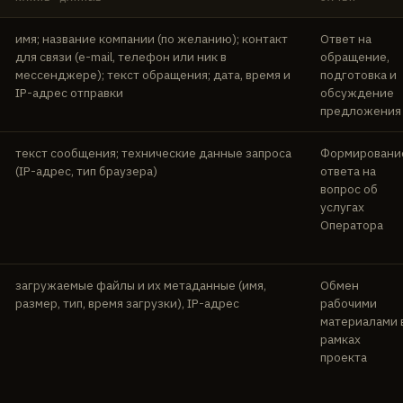
имя; название компании (по желанию); контакт
Ответ на
для связи (e-mail, телефон или ник в
обращение,
мессенджере); текст обращения; дата, время и
подготовка и
IP-адрес отправки
обсуждение
предложения
текст сообщения; технические данные запроса
Формировани
(IP-адрес, тип браузера)
ответа на
вопрос об
услугах
Оператора
загружаемые файлы и их метаданные (имя,
Обмен
размер, тип, время загрузки), IP-адрес
рабочими
материалами 
рамках
проекта