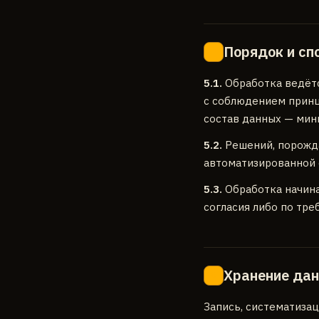
Порядок и сп
5
5.1.
Обработка ведётс
с соблюдением принц
состав данных — ми
5.2.
Решений, порожда
автоматизированной о
5.3.
Обработка начина
согласия либо по тре
Хранение дан
6
Запись, систематизац