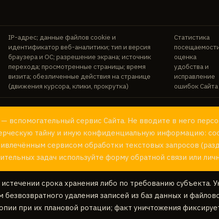
IP-адрес; данные файлов cookie и
Статистика
идентификатор веб-аналитики; тип и версия
посещаемости
браузера и ОС; разрешение экрана; источник
оценка
перехода; просмотренные страницы; время
удобства и
визита; обезличенные действия на странице
исправление
(движения курсора, клики, прокрутка)
ошибок Сайта
 — вспомогательный сервис Сайта. Не вводите в него перс
мерческую тайну и иную конфиденциальную информацию: с
ивлечённым сервисом обработки текстовых запросов (разде
ительных задач используйте форму обратной связи или личн
 истечении срока хранения либо по требованию субъекта. 
 безвозвратного удаления записей из баз данных и файлов
опии при их плановой ротации; факт уничтожения фиксирует