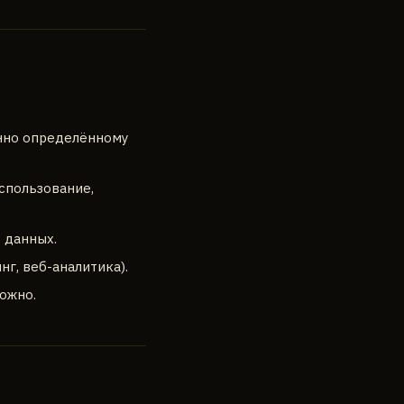
нно определённому
использование,
 данных.
г, веб-аналитика).
ожно.