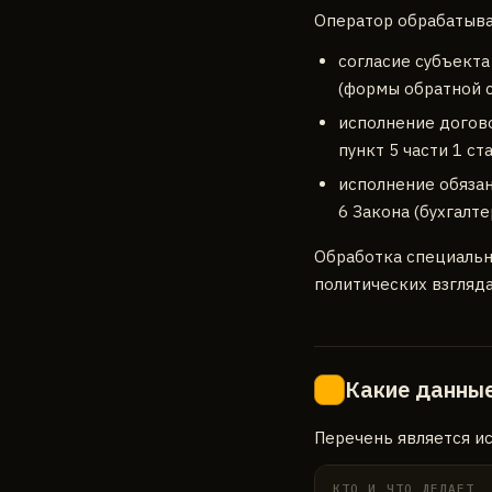
Оператор обрабатыва
согласие субъекта
(формы обратной с
исполнение догово
пункт 5 части 1 ст
исполнение обязан
6 Закона (бухгалте
Обработка специальн
политических взгляд
Какие данные
4
Перечень является и
КТО И ЧТО ДЕЛАЕТ