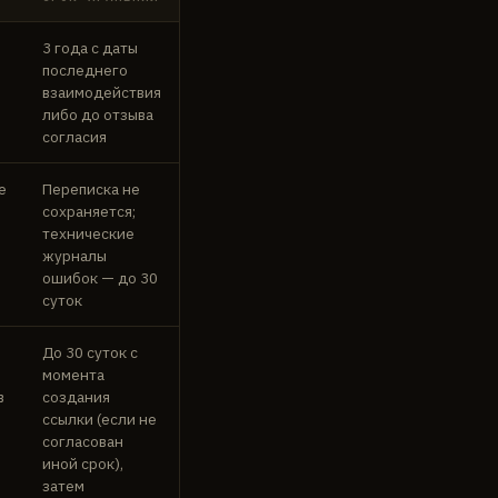
3 года с даты
последнего
взаимодействия
либо до отзыва
согласия
е
Переписка не
сохраняется;
технические
журналы
ошибок — до 30
суток
До 30 суток с
момента
в
создания
ссылки (если не
согласован
иной срок),
затем